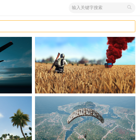
搜
索
关
键
字