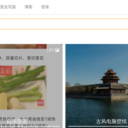
美女写真
博客
登录
[2P]
自用菜谱
古风电脑壁纸