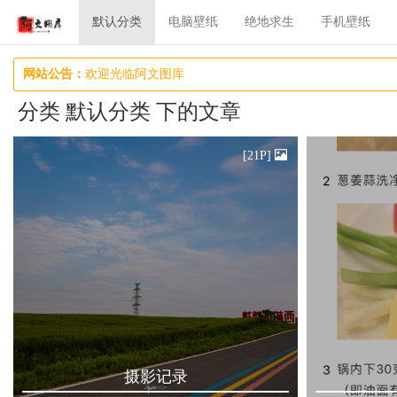
默认分类
电脑壁纸
绝地求生
手机壁纸
网站公告：
欢迎光临阿文图库
分类 默认分类 下的文章
[21P]
摄影记录