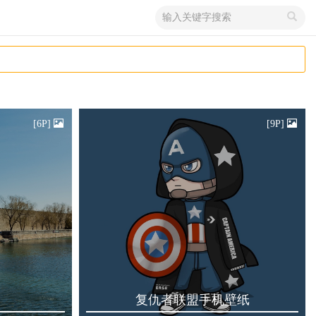
搜
索
关
键
字
[6P]
[9P]
复仇者联盟手机壁纸