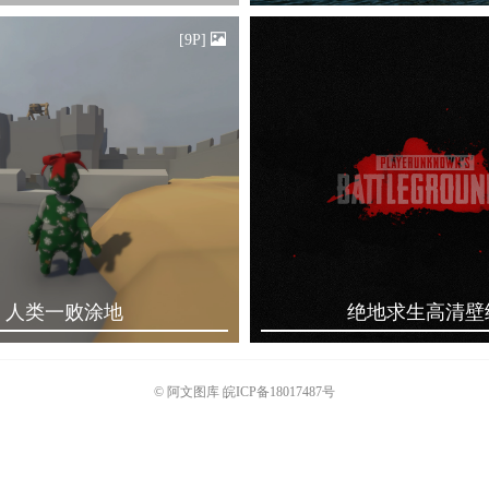
[9P]
人类一败涂地
绝地求生高清壁
©
阿文图库
皖ICP备18017487号